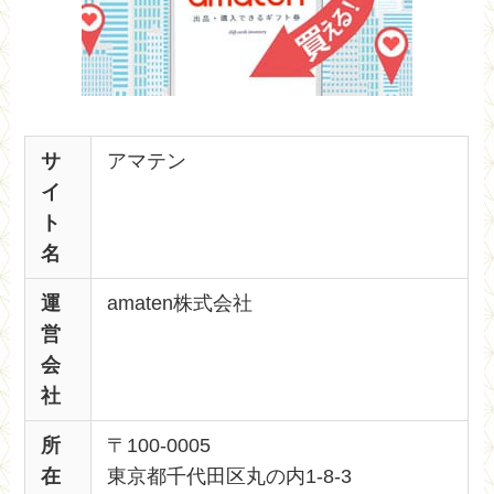
サ
アマテン
イ
ト
名
運
amaten株式会社
営
会
社
所
〒100-0005
在
東京都千代田区丸の内1-8-3