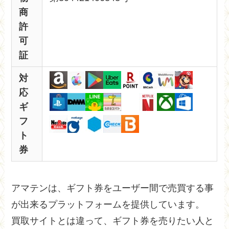
商
許
可
証
対
応
ギ
フ
ト
券
アマテンは、ギフト券をユーザー間で売買する事
が出来るプラットフォームを提供しています。
買取サイトとは違って、ギフト券を売りたい人と