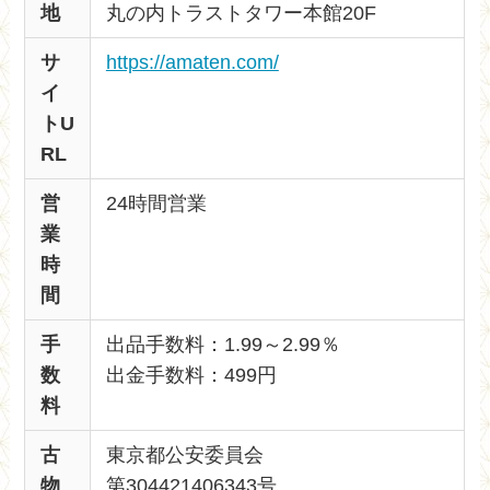
地
丸の内トラストタワー本館20F
サ
https://amaten.com/
イ
トU
RL
営
24時間営業
業
時
間
手
出品手数料：1.99～2.99％
数
出金手数料：499円
料
古
東京都公安委員会
物
第304421406343号