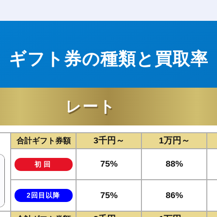
ギフト券の種類と買取率
レート
3千円～
1万円～
合計ギフト券額
75%
88%
初回
75%
86%
2回目以降