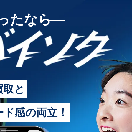
ったなら
バイソ
買取と
ード感の両立！