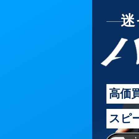
迷
高価
スピ