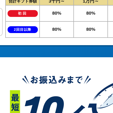
3千円～
1万円～
合計ギフト券額
80%
80%
初回
80%
80%
2回目以降